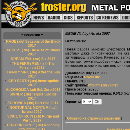
MEDIEVIL (.by) Atruta 2007
:: Рецензии ::
·
Griffin Music
RAGE (.de) Seasons of the Black
2017
Новая работа минских блекстеров M
·
ACCEPT (.de) The Rise of Chaos
местами даже гипнотическая. Не ска
2017
затягивающ и злобен. Качество запи
·
DREAM EVIL (.se) Six 2017
Вокал как тому и подобает – скрипучий
·
THE FERRYMEN (.int) The
интересен исключительно поклонникам
Ferrymen 2017
·
TRINITY SINE (.de) After the Sun
Добавлено
July 14th 2008
2017
Рецензент
Rover Inc.
·
ICED EARTH (.us) Incorruptible
Оценка
8/10
2017
Сайт группы:
http://medievil.net/
·
Просмотров:
20933
ALCOHOLICA (.pl) Sub Zero 2017
Пользовательская оценка:
9.6/10
(гол
·
SINNER (.de) Tequila Suicide
2017
Оценить:
·
EUROPICA (.hu) Part One 2017
·
NOKTURNAL MORTUM (.ua)
Істина 2017
·
VOICE OF RUIN (.ch) Purge and
[
Обратно на страницу рецензий
]
Purify 2017
·
DRAGONFORCE (.uk) Reaching
into Infinity 2017