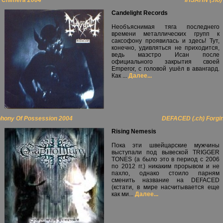
 Chimera 2004
IHSAHN (.no)
Candelight Records
Необъяснимая тяга последнего
времени металлических групп к
саксофону проявилась и здесь! Тут,
конечно, удивляться не приходится,
ведь маэстро Исан после
официального закрытия своей
Emperor, с головой ушёл в авангард.
Как ...
Далее...
hony Of Possession 2004
DEFACED (.ch) Forgin
Rising Nemesis
Пока эти швейцарские мужчины
выступали под вывеской TRIGGER
TONES (а было это в период с 2006
по 2012 гг.) никаким прорывом и не
пахло, однако стоило парням
сменить название на DEFACED
(кстати, в мире насчитывается еще
как ми...
Далее...