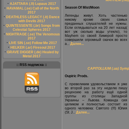
MAYHEM (.no)
·
AJATTARA (.fi) Lupaus 2017
Season Of Mist/Moon
·
HAVAMAL (.se) Call of the North
2017
Легенды живут. Хоть частенько
·
DEATHLESS LEGACY (.it) Dance
никому кроме своих самых
with Devils 2017
преданных слушателей не нужны.
·
QUINTESSENTE (.br) Songs from
Если оглядываться на 20 лет назад(
Celestial Spheres 2017
вот уж сколько воды утекло), то
·
NIGHTRAGE (.se) The Venomous
Mayhem со своей Химерой просто
2017
совершили огромный скачок во всех
·
LIVE SIN (.se) Follow Me 2017
а...
Далее...
·
HELKER (.ar) Firesoul 2017
·
GRAVE DIGGER (.de) Healed by
Metal 2017
:: RSS подписка ::
CAPITOLLIUM (.ua) Symp
Oupiric Prods.
С превеликим удовольствием я уже
во второй раз за эту неделю пишу
рецензию на работу ещё одной
группы из столицы Западной
Украины – Львова. Команда сия
целиком и полностью состоит из
одного человека: Святого (!!!) Юлия
(St. J...
Далее...