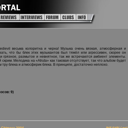
edievil весьма колоритна и черна! Музыка очень вязкая, атмосферная и
зать, что бы блек этих музыкантов был тяжёл или агрессивен, скорее он
си грязное, размытое и невнятное, так же встречаются амбиент элементы.
 скрим. Мелодика на «Atruta» как таковая отсутствует, так что альбом будет
 тру блека и атмосферик блека. В принципе, достаточно неплохо.
осов: 9)