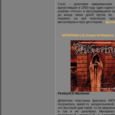
Cynic – культовая американская 
выпустившая в 1993 году один единс
альбом «Focus» и прославившаяся п
до конца своих дней! Шутка ли, 
повлиял на всё поколение прог
металлеров и прог детстеров! ...
Далее.
WITHERING (.fi) Gospel Of Madness
Firebox/CD-Maximum
Дебютная пластинка финского WIT
получилась какой-то неоднозначной
это быстрый дум такой, то ли медленн
я так и не разобрал. Материал