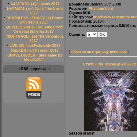
·
AJATTARA (.fi) Lupaus 2017
Добавлено
January 28th 2008
·
Рецензент
Phantom Lord
HAVAMAL (.se) Call of the North
Оценка
8/10
2017
Сайт группы:
http://www.redemptor.met
·
DEATHLESS LEGACY (.it) Dance
Просмотров:
20134
with Devils 2017
Пользовательская оценка:
8.5/10
(гол
·
QUINTESSENTE (.br) Songs from
Celestial Spheres 2017
Оценить:
·
NIGHTRAGE (.se) The Venomous
2017
·
LIVE SIN (.se) Follow Me 2017
·
HELKER (.ar) Firesoul 2017
[
Обратно на страницу рецензий
]
·
GRAVE DIGGER (.de) Healed by
Metal 2017
CYNIC (.us) Traced In Air 2008
:: RSS подписка ::
Season of Mist