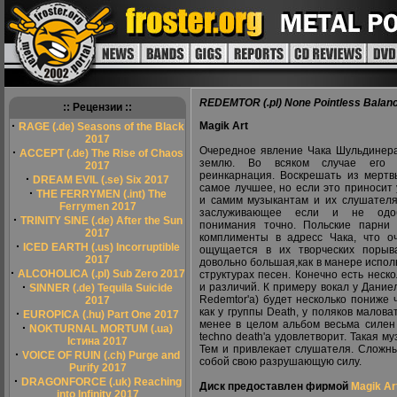
REDEMTOR (.pl) None Pointless Balan
:: Рецензии ::
·
Magik Art
RAGE (.de) Seasons of the Black
2017
Очередное явление Чака Шульдинер
·
ACCEPT (.de) The Rise of Chaos
землю. Во всяком случае его 
2017
реинкарнация. Воскрешать из мертв
·
DREAM EVIL (.se) Six 2017
самое лучшее, но если это приносит
·
THE FERRYMEN (.int) The
и самим музыкантам и их слушателя
Ferrymen 2017
заслуживающее если и не одоб
·
TRINITY SINE (.de) After the Sun
понимания точно. Польские парни
2017
комплименты в адресс Чака, что о
·
ICED EARTH (.us) Incorruptible
ощущается в их творческих порыв
2017
довольно большая,как в манере исполн
·
ALCOHOLICA (.pl) Sub Zero 2017
структурах песен. Конечно есть неск
·
и различий. К примеру вокал у Дани
SINNER (.de) Tequila Suicide
Redemtor'а) будет несколько пониже ч
2017
как у группы Death, у поляков малов
·
EUROPICA (.hu) Part One 2017
менее в целом альбом весьма силен 
·
NOKTURNAL MORTUM (.ua)
techno death'а удовлетворит. Такая м
Істина 2017
Тем и привлекает слушателя. Сложны
·
VOICE OF RUIN (.ch) Purge and
собой свою разрушающую силу.
Purify 2017
·
DRAGONFORCE (.uk) Reaching
Диск предоставлен фирмой
Magik Ar
into Infinity 2017