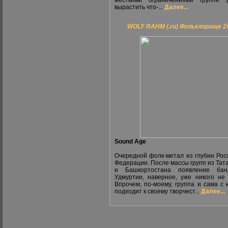
жёсткими ограничениями группе у
вырастить что-...
Далее...
WOLF RAHM (.ru) Фольклорище 2
Sound Age
Очередной фолк-метал из глубин Рос
Федерации. После массы групп из Тат
и Башкортостана появление ба
Удмуртии, наверное, уже никого не 
Впрочем, по-моему, группа и сама с
подходит к своему творчест...
Далее...