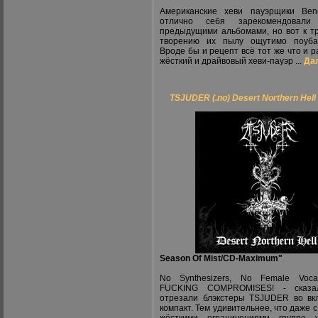
Американские хеви пауэрщики Ben
отлично себя зарекомендовали
предыдущими альбомами, но вот к т
творению их пылу ощутимо поубав
Вроде бы и рецепт всё тот же что и р
жёсткий и драйвовый хеви-пауэр ...
Дал
TSJUDER (.no) Desert Northern Hell
Season Of Mist/CD-Maximum"
No Synthesizers, No Female Voca
FUCKING COMPROMISES! - сказа
отрезали блэкстеры TSJUDER во вк
компакт. Тем удивительнее, что даже с