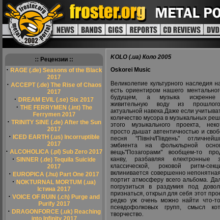
KOLO (.ua) Коло 2005
:: Рецензии ::
·
Oskorei Music
RAGE (.de) Seasons of the Black
2017
Великолепие культурного наследия н
·
ACCEPT (.de) The Rise of Chaos
есть ориентиром нашего ментальног
2017
будущем, а музыка искренне
·
DREAM EVIL (.se) Six 2017
живительную воду из прошлого
·
THE FERRYMEN (.int) The
актуальной навека.Даже если учитыв
Ferrymen 2017
количество мусора в музыкальных ре
·
TRINITY SINE (.de) After the Sun
этого музыкального проекта, нек
2017
просто дышат автентичностью и своб
·
ICED EARTH (.us) Incorruptible
песня "Північ/Південь" отличней
2017
эмбиента на фолькльрной осно
·
ALCOHOLICA (.pl) Sub Zero 2017
вещь"Позагорами" вообщем-то про
·
канву, разбавляя електронные 
SINNER (.de) Tequila Suicide
классической, роковой ритм-сек
2017
вклинивается совершенно непонятная"
·
EUROPICA (.hu) Part One 2017
портит атмосферу всего альбома. Да
·
NOKTURNAL MORTUM (.ua)
погрузиться в раздумия под дово
Істина 2017
признаться, открыл для себя этот прое
·
VOICE OF RUIN (.ch) Purge and
редко уж очень можно найти что-т
Purify 2017
псевдофолковых групп, смысл к
·
DRAGONFORCE (.uk) Reaching
творчество.
into Infinity 2017