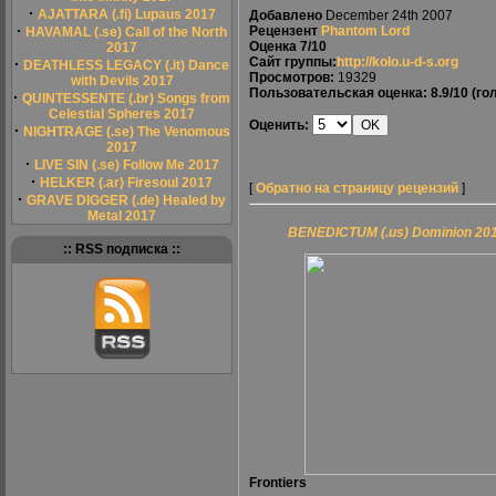
·
AJATTARA (.fi) Lupaus 2017
Добавлено
December 24th 2007
·
Рецензент
Phantom Lord
HAVAMAL (.se) Call of the North
Оценка
7/10
2017
Сайт группы:
http://kolo.u-d-s.org
·
DEATHLESS LEGACY (.it) Dance
Просмотров:
19329
with Devils 2017
Пользовательская оценка:
8.9/10
(гол
·
QUINTESSENTE (.br) Songs from
Celestial Spheres 2017
Оценить:
·
NIGHTRAGE (.se) The Venomous
2017
·
LIVE SIN (.se) Follow Me 2017
·
HELKER (.ar) Firesoul 2017
[
Обратно на страницу рецензий
]
·
GRAVE DIGGER (.de) Healed by
Metal 2017
BENEDICTUM (.us) Dominion 20
:: RSS подписка ::
Frontiers