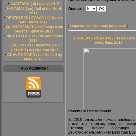
Пользовательская оценка:
6.5/10
(гол
·
AJATTARA (.fi) Lupaus 2017
·
HAVAMAL (.se) Call of the North
Оценить:
2017
·
DEATHLESS LEGACY (.it) Dance
with Devils 2017
[
Обратно на страницу рецензий
]
·
QUINTESSENTE (.br) Songs from
Celestial Spheres 2017
·
NIGHTRAGE (.se) The Venomous
CROSSING RUBICON (.us) No Less 
2017
Everything 2016
·
LIVE SIN (.se) Follow Me 2017
·
HELKER (.ar) Firesoul 2017
·
GRAVE DIGGER (.de) Healed by
Metal 2017
:: RSS подписка ::
Pavement Entertainment
За 2016 год вышло немало альбомов 
стиле как хард-энд-хэви, но аме
Crossing Rubicon благодаря 
дебютному альбому «No Less than Ever