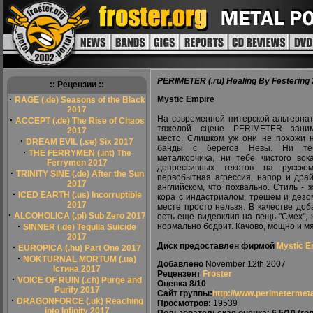
PERIMETER (.ru) Healing By Festering
:: Рецензии ::
·
Mystic Empire
RAGE (.de) Seasons of the Black
2017
На современной питерской альтерна
·
ACCEPT (.de) The Rise of Chaos
тяжелой сцене PERIMETER зани
2017
место. Слишком уж они не похожи 
·
DREAM EVIL (.se) Six 2017
банды с берегов Невы. Ни те
·
THE FERRYMEN (.int) The
металкорчика, ни тебе чистого вок
Ferrymen 2017
депрессивных текстов на русско
·
TRINITY SINE (.de) After the Sun
первобытная агрессия, напор и драй
2017
английском, что похвально. Стиль - 
·
ICED EARTH (.us) Incorruptible
кора с индастриалом, трешем и дезо
2017
месте просто нельзя. В качестве доб
·
ALCOHOLICA (.pl) Sub Zero 2017
есть еще видеоклип на вещь "Смех",
·
нормально бодрит. Качово, мощно и мя
SINNER (.de) Tequila Suicide
2017
Диск предоставлен фирмой
Mystic E
·
EUROPICA (.hu) Part One 2017
·
NOKTURNAL MORTUM (.ua)
Добавлено
November 12th 2007
Істина 2017
Рецензент
Froster
·
VOICE OF RUIN (.ch) Purge and
Оценка
8/10
Purify 2017
Сайт группы:
http://www.perimetermet
·
DRAGONFORCE (.uk) Reaching
Просмотров:
19539
into Infinity 2017