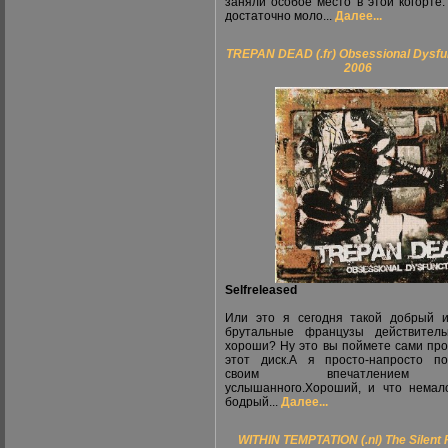
заняли особое место в этой когорте.
достаточно моло...
Далее...
TREPAN DEAD (.fr) Obsessional Dysfu
2006
Selfreleased
Или это я сегодня такой добрый 
брутальные французы действитель
хороши? Ну это вы поймете сами пр
этот диск.А я просто-напросто п
своим впечатление
услышанного.Хороший, и что немал
бодрый...
Далее...
WITHIN TEMPTATION (.nl) The Silent 