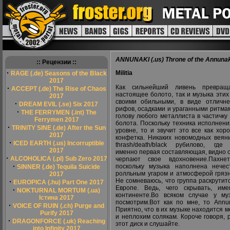
ANNUNAKI (.us) Throne of the Annunak
:: Рецензии ::
·
Militia
RAGE (.de) Seasons of the Black
2017
Как сильнейший ливень превра
·
ACCEPT (.de) The Rise of Chaos
настоящее болото, так и музыка эти
2017
своими обильными, в виде отличн
·
DREAM EVIL (.se) Six 2017
рифов, осадками и ураганными ритма
·
THE FERRYMEN (.int) The
голову любого металлиста в частичку 
Ferrymen 2017
болота. Поскольку техника исполнен
·
TRINITY SINE (.de) After the Sun
уровне, то и звучит это все как хор
2017
конфетка. Никаких новомодных веян
·
ICED EARTH (.us) Incorruptible
thrash/death/black рубилово, где
2017
именно первая составляющая, видно 
·
ALCOHOLICA (.pl) Sub Zero 2017
черпают свое вдохновение.Пахне
·
поскольку музыка наполнена нечес
SINNER (.de) Tequila Suicide
ролльным угаром и атмосферой грязн
2017
Не сомневаюсь, что группа раскрутитс
·
EUROPICA (.hu) Part One 2017
Европе. Ведь, чего скрывать, и
·
NOKTURNAL MORTUM (.ua)
континенте.Во всяком случае у му
Істина 2017
посмотрим.Вот как по мне, то Annu
·
VOICE OF RUIN (.ch) Purge and
Приятно, что в их музыке находится 
Purify 2017
и неплохим солякам. Короче говоря, 
·
DRAGONFORCE (.uk) Reaching
этот диск и слушайте.
into Infinity 2017