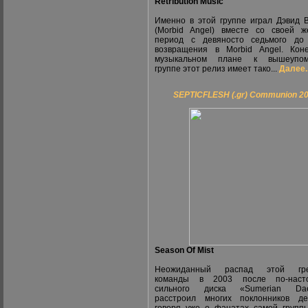
Retribution Music
Именно в этой группе играл Дэвид 
(Morbid Angel) вместе со своей 
период с девяносто седьмого до 
возвращения в Morbid Angel. Кон
музыкальном плане к вышеупом
группе этот релиз имеет тако...
Далее..
SEPTICFLESH (.gr) Communion 2
Season Of Mist
Неожиданный распад этой гре
команды в 2003 после по-наст
сильного диска «Sumerian Da
расстроил многих поклонников де