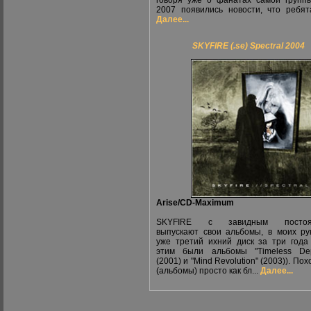
говоря уже о фанатах самой групп
2007 появились новости, что ребята
Далее...
SKYFIRE (.se) Spectral 2004
Arise/CD-Maximum
SKYFIRE c завидным постоян
выпускают свои альбомы, в моих ру
уже третий ихний диск за три года
этим были альбомы "Timeless Dep
(2001) и "Mind Revolution" (2003)). По
(альбомы) просто как бл...
Далее...