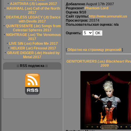
·
AJATTARA (.fi) Lupaus 2017
Добавлено
August 17th 2007
·
Рецензент
Phantom Lord
HAVAMAL (.se) Call of the North
Оценка
9/10
2017
Сайт группы:
http://www.annunaki.us
·
DEATHLESS LEGACY (.it) Dance
Просмотров:
20374
with Devils 2017
Пользовательская оценка: n/a
·
QUINTESSENTE (.br) Songs from
Celestial Spheres 2017
Оценить:
·
NIGHTRAGE (.se) The Venomous
2017
·
LIVE SIN (.se) Follow Me 2017
·
HELKER (.ar) Firesoul 2017
[
Обратно на страницу рецензий
]
·
GRAVE DIGGER (.de) Healed by
Metal 2017
GENITORTURERS (.us) Blackheart Rev
2009
:: RSS подписка ::