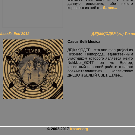
данную рецензию, ибо ничего
хорошего из неё о...
Далее...
ldhood’s End 2012
ДЕ[ККК]ОДЕР (.ru) Техн
Casus Belli Musica
ДЕ[ККК]ОДЕР – это one-man-project из
Нижнего Новгорода, единственным
участником которого является некто
Nukkkler_GOTT, он же Ярогор,
известный по своей работе в паган/
блек-металлических коллективах
ДРЕВО и БЕЛЫЙ СВЕТ.
Далее...
© 2002-2017
froster.org