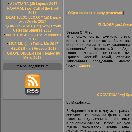
·
AJATTARA (.fi) Lupaus 2017
·
HAVAMAL (.se) Call of the North
2017
[
Обратно на страницу рецензий
]
·
DEATHLESS LEGACY (.it) Dance
with Devils 2017
TSJUDER (.no) Deser
·
QUINTESSENTE (.br) Songs from
Celestial Spheres 2017
Season Of Mist
·
NIGHTRAGE (.se) The Venomous
И в каком, как вы думаете, стиле
2017
играет этот коллектив с абсолютно
·
LIVE SIN (.se) Follow Me 2017
непроизносимым языком славянина
·
HELKER (.ar) Firesoul 2017
названием? Норвежский… Ад…
·
Doom – нет! Death – нет! Black – ДА!
GRAVE DIGGER (.de) Healed by
Причём жёсткий такой, отлично
Metal 2017
записанный и продуманный. Чем-то
“тсюн...
Далее...
:: RSS подписка ::
COGNITION (.no) Spi
La Mazakuata
В Норвегии как и в других странах-
соседях с крестами на флагах тоже
любят мелодик дез-метал, вот только
в основном слушать...Играть же куда
лучше получалось всегда блек.
COGNITION попытались сыграть на