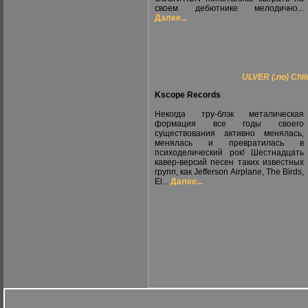
своем дебютнике мелодично...
Далее...
ULVER (.no) Chi
Kscope Records
Некогда тру-блэк металическая
формация все годы своего
существования активно менялась,
менялась и превратилась в
психоделический рок! Шестнадцать
кавер-версий песен таких известных
групп, как Jefferson Airplane, The Birds,
El...
Далее...