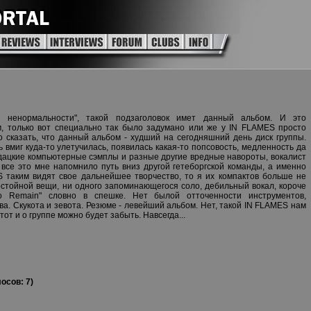
 ненормальности", такой подзаголовок имет данный альбом. И это
, только вот специально так было задумано или же у IN FLAMES просто
сказать, что данный альбом - худший на сегодняшний день диск группы.
 вмиг куда-то улетучилась, появилась какая-то попсовость, медленность да
дацкие компьютерные сэмплы и разные другие вредные навороты, вокалист
 все это мне напомнило путь вниз другой гетеборгской команды, а именно
таким видят свое дальнейшее творчество, то я их компактов больше не
остойной вещи, ни одного запоминающегося соло, дебильный вокал, короче
To Remain" словно в спешке. Нет былой отточенности инструментов,
ва. Скукота и зевота. Резюме - левейший альбом. Нет, такой IN FLAMES нам
тот и о группе можно будет забыть. Навсегда...
осов: 7)