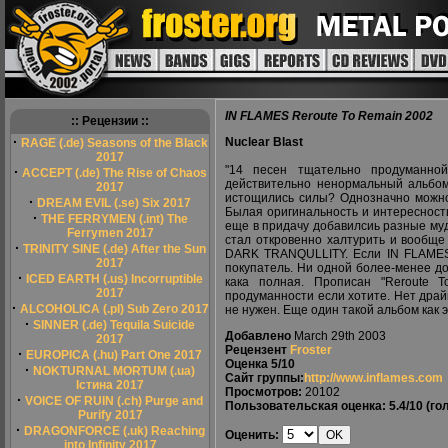
IN FLAMES Reroute To Remain 2002
:: Рецензии ::
·
Nuclear Blast
RAGE (.de) Seasons of the Black
2017
"14 песен тщательно продуманной
·
ACCEPT (.de) The Rise of Chaos
действительно ненормальный альбом
2017
истощились силы? Однозначно можно 
·
DREAM EVIL (.se) Six 2017
Былая оригинальность и интересность
·
THE FERRYMEN (.int) The
еще в придачу добавилсиь разные му
Ferrymen 2017
стал откровенно халтурить и вообще
·
TRINITY SINE (.de) After the Sun
DARK TRANQULLITY. Если IN FLAMES 
2017
покупатель. Ни одной более-менее д
·
ICED EARTH (.us) Incorruptible
кака полная. Прописан "Reroute 
2017
продуманности если хотите. Нет драй
·
ALCOHOLICA (.pl) Sub Zero 2017
не нужен. Еще один такой альбом как э
·
SINNER (.de) Tequila Suicide
Добавлено
March 29th 2003
2017
Рецензент
Froster
·
EUROPICA (.hu) Part One 2017
Оценка
5/10
·
NOKTURNAL MORTUM (.ua)
Сайт группы:
http://www.inflames.com
Істина 2017
Просмотров:
20102
·
VOICE OF RUIN (.ch) Purge and
Пользовательская оценка:
5.4/10
(гол
Purify 2017
·
DRAGONFORCE (.uk) Reaching
Оценить:
into Infinity 2017