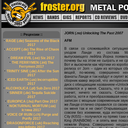
JORN (.no) Unlocking The Past 2007
:: Рецензии ::
·
AFM
RAGE (.de) Seasons of the Black
2017
В связи со сложившейся ситуацие
·
ACCEPT (.de) The Rise of Chaos
уходом Ланде из состава Mas
2017
выпускающего лейбла Йорна появила
·
DREAM EVIL (.se) Six 2017
почему бы на этом не сыграть и не с
·
THE FERRYMEN (.int) The
Вот и выскочили как чёртики из коробо
Ferrymen 2017
релиза от Jorn – один из которых с
·
TRINITY SINE (.de) After the Sun
вещей, по-моему, совершенно не
2017
фанаты Ланде и так найдут и скупят вс
·
ICED EARTH (.us) Incorruptible
сборник кавер версий, что интереснее
2017
диск с обещающим названием «Unlock
·
ALCOHOLICA (.pl) Sub Zero 2017
появился и у меня. Сказать, что я р
·
значит, ничего не сказать. Совер
SINNER (.de) Tequila Suicide
работа, хотя и преобразовавшая нек
2017
записан с мощным современным звуко
·
EUROPICA (.hu) Part One 2017
же Ланде отлично справился со своим 
·
NOKTURNAL MORTUM (.ua)
он меня так и не смог! Открывающая 
Істина 2017
совсем без изюминки, куда интерес
·
VOICE OF RUIN (.ch) Purge and
City (KISS) – получился ну прямо таки н
Purify 2017
King (RAINBOW) – и опять мне показа
·
DRAGONFORCE (.uk) Reaching
нежели Йорна. Совершенно неудач
into Infinity 2017