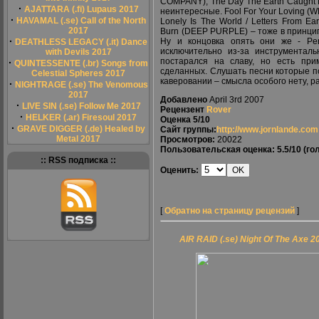
COMPANY), The Day The Earth Caught F
·
AJATTARA (.fi) Lupaus 2017
неинтересные. Fool For Your Loving (
·
HAVAMAL (.se) Call of the North
Lonely Is The World / Letters From 
2017
Burn (DEEP PURPLE) – тоже в принци
·
Ну и концовка опять они же - Per
DEATHLESS LEGACY (.it) Dance
исключительно из-за инструмента
with Devils 2017
постарался на славу, но есть пр
·
QUINTESSENTE (.br) Songs from
сделанных. Слушать песни которые п
Celestial Spheres 2017
каверовании – смысла особого нету, р
·
NIGHTRAGE (.se) The Venomous
2017
Добавлено
April 3rd 2007
·
LIVE SIN (.se) Follow Me 2017
Рецензент
Rover
·
HELKER (.ar) Firesoul 2017
Оценка
5/10
·
GRAVE DIGGER (.de) Healed by
Сайт группы:
http://www.jornlande.com
Metal 2017
Просмотров:
20022
Пользовательская оценка:
5.5/10
(гол
:: RSS подписка ::
Оценить:
[
Обратно на страницу рецензий
]
AIR RAID (.se) Night Of The Axe 2