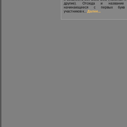
другие). Отсюда и название 
начинающееся с первых букв
участников к...
Далее...