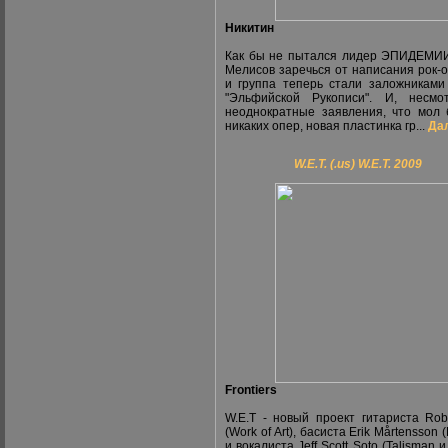
Никитин
Как бы не пытался лидер ЭПИДЕМИ
Мелисов заречься от написания рок-о
и группа теперь стали заложниками
"Эльфийской Рукописи". И, несмо
неоднократные заявления, что мол
никаких опер, новая пластинка гр...
Дал
W.E.T. (.us) W.E.T. 2009
Frontiers
W.E.T - новый проект гитариста Robe
(Work of Art), басиста Erik Mårtensson (
и вокалиста Jeff Scott Soto (Talisman 