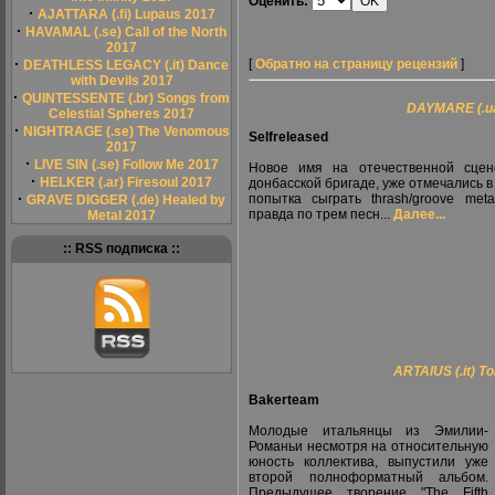
Оценить:
·
AJATTARA (.fi) Lupaus 2017
·
HAVAMAL (.se) Call of the North
2017
·
[
Обратно на страницу рецензий
]
DEATHLESS LEGACY (.it) Dance
with Devils 2017
·
QUINTESSENTE (.br) Songs from
DAYMARE (.u
Celestial Spheres 2017
·
NIGHTRAGE (.se) The Venomous
Selfreleased
2017
·
LIVE SIN (.se) Follow Me 2017
Новое имя на отечественной сцен
·
HELKER (.ar) Firesoul 2017
донбасской бригаде, уже отмечались в
·
попытка сыграть thrash/groove met
GRAVE DIGGER (.de) Healed by
правда по трем песн...
Далее...
Metal 2017
:: RSS подписка ::
ARTAIUS (.it) T
Bakerteam
Молодые итальянцы из Эмилии-
Романьи несмотря на относительную
юность коллектива, выпустили уже
второй полноформатный альбом.
Предыдущее творение "The Fifth