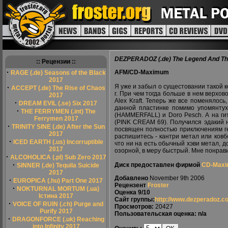
DEZPERADOZ (.de) The Legend And Th
:: Рецензии ::
·
AFM/CD-Maximum
RAGE (.de) Seasons of the Black
2017
Я уже и забыл о сущестовании такой 
·
ACCEPT (.de) The Rise of Chaos
г. При чем тогда больше в нем верхов
2017
Alex Kraft. Теперь же все поменялось
·
DREAM EVIL (.se) Six 2017
данной пластинке помимо упомянтух
·
THE FERRYMEN (.int) The
(HAMMERFALL) и Doro Pesch. А на ги
Ferrymen 2017
(PINK CREAM 69). Получился эдакий 
·
TRINITY SINE (.de) After the Sun
посвящен полностью приключениям гер
2017
распишитесь - кантри метал или ковб
·
ICED EARTH (.us) Incorruptible
что ни на есть обычный хэви метал, д
2017
озорной, в меру быстрый. Мне понрави
·
ALCOHOLICA (.pl) Sub Zero 2017
·
Диск предоставлен фирмой
CD-Max
SINNER (.de) Tequila Suicide
2017
Добавлено
November 9th 2006
·
EUROPICA (.hu) Part One 2017
Рецензент
Froster
·
NOKTURNAL MORTUM (.ua)
Оценка
9/10
Істина 2017
Сайт группы:
http://www.dezperadoz.c
·
VOICE OF RUIN (.ch) Purge and
Просмотров:
20427
Purify 2017
Пользовательская оценка: n/a
·
DRAGONFORCE (.uk) Reaching
into Infinity 2017