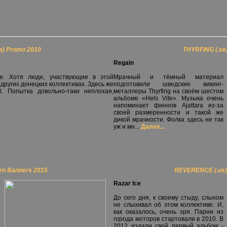
a) Promo 2010
THYRFING (.se)
Regain
е. Хотя люди, участвующие в этой
Мрачный и тёмный материал
 других донецких коллективах. Здесь же
подготовили шведские викинг-
al. Попытка довольно-таки неплохая,
металлеры Thyrfing на своём шестом
альбоме «Hels Vite». Музыка очень
напоминает финнов Ajattara из-за
своей размеренности и такой же
дикой мрачности. Фолка здесь не так
уж и мн...
Далее...
orn Banners 2015
REVERENCE (.us) 
Razar Ice
До сего дня, к своему стыду, слыхом
не слыхивал об этом коллективе. И,
как оказалось, очень зря. Парни из
города моторов стартовали в 2010. В
2012 издали свой первый альбом -