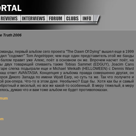
e Truth 2006
команды, первый альбом сего проекта "The Dawn Of Dying" вышел еще в 1999
одил "содомит" Tom Angelripper, чем еще один представитель этой же банды
, балом правит уже Алекс, поёт в основном он же. Впрочем насчет поёт, на
ы двух товарищей спивають также Tobias Sammet (EDGUY), Joacim Cans
таре слегка подыграли еще и Michael Weikath (HELLOWEEN) с Dennis Ward
наш ответ AVANTASIA. Концепция у альбома правда совершенно другая, он
оя Дикого Запада по имени Wyatt Earp, но суть та же. Так что получите и
ой рок-опера. Что-то в этом духе. Необычно? Еще бы. Хотя как бы и самый
обротный и веселый, но все же какой-то особенный. В меру тяжелый, в меру
лось, думаю что и вам тоже альбом не будет противопоказан.
imum
om