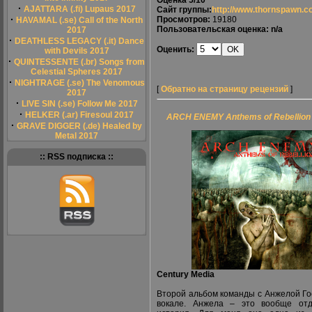
Оценка
5/10
·
AJATTARA (.fi) Lupaus 2017
Сайт группы:
http://www.thornspawn.
·
Просмотров:
19180
HAVAMAL (.se) Call of the North
Пользовательская оценка: n/a
2017
·
DEATHLESS LEGACY (.it) Dance
Оценить:
with Devils 2017
·
QUINTESSENTE (.br) Songs from
Celestial Spheres 2017
·
NIGHTRAGE (.se) The Venomous
[
Обратно на страницу рецензий
]
2017
·
LIVE SIN (.se) Follow Me 2017
·
HELKER (.ar) Firesoul 2017
ARCH ENEMY Anthems of Rebellion
·
GRAVE DIGGER (.de) Healed by
Metal 2017
:: RSS подписка ::
Century Media
Второй альбом команды с Анжелой Го
вокале. Анжела – это вообще отд