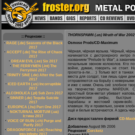
THORNSPAWN (.us) Wrath of War 2002
:: Рецензии ::
·
Osmose Prods/CD-Maximum
RAGE (.de) Seasons of the Black
2017
Чёрная, чёрная музыка. Чёрный, чёрн
·
ACCEPT (.de) The Rise of Chaos
начинается с дестроерного интро 
2017
названием “Prelude to War”, а заканчи
·
DREAM EVIL (.se) Six 2017
печальным звоном колоколов. Кто по
·
THE FERRYMEN (.int) The
войне, думаю, говорить не стоит. Н
Ferrymen 2017
грохота-а-ли… :) Только вот в танках
·
TRINITY SINE (.de) After the Sun
места для солдат, там лишь одни де
2017
отправляются на борьбу с неверными
·
ICED EARTH (.us) Incorruptible
и иже с ними. Очень сиё злобное тв
2017
на творчество группы MARDUK. С
·
ALCOHOLICA (.pl) Sub Zero 2017
яростный блэк-метал убивает напова
·
мелодические рифы, быстрые 
SINNER (.de) Tequila Suicide
барабаны и жестокий скрим-войс.
2017
клавиши. Ну и правильно, зачем злоб
·
EUROPICA (.hu) Part One 2017
ещё и белые встречаются. А здесь чернь
·
NOKTURNAL MORTUM (.ua)
Істина 2017
Диск предоставлен фирмой
CD-Max
·
VOICE OF RUIN (.ch) Purge and
Purify 2017
Добавлено
August 9th 2006
·
DRAGONFORCE (.uk) Reaching
Рецензент
Corcketz
into Infinity 2017