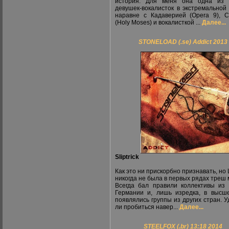
история. Для меня она одна из 
девушек-вокалисток в экстремальной
наравне с Кадаверией (Opera 9), 
(Holy Moses) и вокалисткой ...
Далее...
STONELOAD (.se) Addict 2013
Sliptrick
Как это ни прискорбно признавать, но
никогда не была в первых рядах треш 
Всегда бал правили коллективы и
Германии и, лишь изредка, в высш
появлялись группы из других стран. У
ли пробиться навер...
Далее...
STEELFOX (.br) 13:18 2014