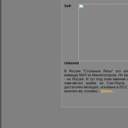
Self-
released
В России "Стальные Лисы" это хо
команда МХЛ из Магнитогорска. Но Б
- не Россия. И тут под этим именем 
хэви-метал шайка из Сан-Паулу. 
достаточно молодая, основана в 2012 г
конечно же, основно...
Далее...