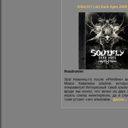
SOULFLY (.br) Dark Ages 2005
Roadrunner
Ура! Наконец-то после «Primitive» 
Макса Кавалеры альбом, котор
понравился! Интересный такой альбо
вроде как понял, что вечно на двух 
играть слегка неинтересно, да и сл
тоже устают «эн» альбомов...
Далее...