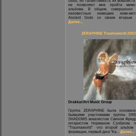
Gods, но талантливость их вокалиста
не позволяет мне пройти мимо
альбома. В общем, совершенно 
неизвестные немецкие хеви-мет
Ancient Gods со своим вторым ал
Далее...
ZERAPHINE Traumaworld 2003
Drakkar/Art Music Group
Группа ZERAPHINE была основана
бывшими участниками группы DR
SHADOWS вокалистом Свеном Фридр
гитаристом Норманом Сэлбигом. г
"Traumaworld" -это второй альбом
формации, первый диск "Ka...
Далее...