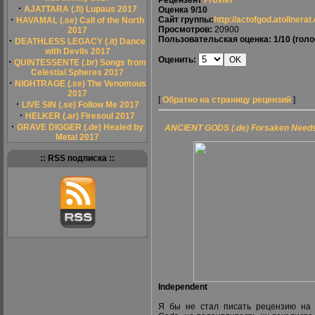
Рецензент
Froster
·
AJATTARA (.fi) Lupaus 2017
Оценка
9/10
·
Сайт группы:
http://actofgod.atollnera
HAVAMAL (.se) Call of the North
Просмотров:
20900
2017
Пользовательская оценка:
1/10
(голо
·
DEATHLESS LEGACY (.it) Dance
with Devils 2017
Оценить:
·
QUINTESSENTE (.br) Songs from
Celestial Spheres 2017
·
NIGHTRAGE (.se) The Venomous
2017
[
Обратно на страницу рецензий
]
·
LIVE SIN (.se) Follow Me 2017
·
HELKER (.ar) Firesoul 2017
·
GRAVE DIGGER (.de) Healed by
ANCIENT GODS (.de) Forsaken Need
Metal 2017
:: RSS подписка ::
Independent
Я бы не стал писать рецензию на 