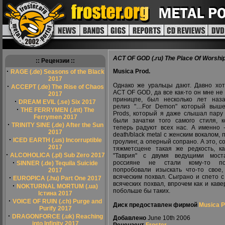
ACT OF GOD (.ru) The Place Of Worshi
:: Рецензии ::
·
Musica Prod.
RAGE (.de) Seasons of the Black
2017
Однако же уральцы дают. Давно хо
·
ACCEPT (.de) The Rise of Chaos
ACT OF GOD, да все как-то он мне не
2017
приницпе, был несколько лет наз
·
DREAM EVIL (.se) Six 2017
релиз "…For Demon" который выше
·
THE FERRYMEN (.int) The
Prods, который я даже слышал пару 
Ferrymen 2017
были зачатки того самого стиля, 
·
TRINITY SINE (.de) After the Sun
теперь радуют всех нас. А именно 
2017
death/black metal с женским вокалом, 
·
ICED EARTH (.us) Incorruptible
гроулинг, а оперный сопрано. А это, с
2017
тяжметсцене такая же редкость, ка
·
ALCOHOLICA (.pl) Sub Zero 2017
"Таврия" с двумя ведущими мост
·
россияне не стали кому-то по
SINNER (.de) Tequila Suicide
попробовали изыскать что-то свое,
2017
всяческим похвал. Сыграно и спето 
·
EUROPICA (.hu) Part One 2017
всяческих похвал, впрочем как и кав
·
NOKTURNAL MORTUM (.ua)
побольше бы таких.
Істина 2017
·
VOICE OF RUIN (.ch) Purge and
Диск предоставлен фирмой
Musica P
Purify 2017
·
DRAGONFORCE (.uk) Reaching
Добавлено
June 10th 2006
into Infinity 2017