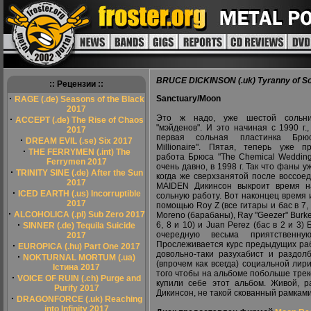
BRUCE DICKINSON (.uk) Tyranny of So
:: Рецензии ::
·
Sanctuary/Moon
RAGE (.de) Seasons of the Black
2017
Это ж надо, уже шестой сольни
·
ACCEPT (.de) The Rise of Chaos
"мэйденов". И это начиная с 1990 г.
2017
первая сольная пластинка Брюс
·
DREAM EVIL (.se) Six 2017
Millionaire". Пятая, теперь уже п
·
THE FERRYMEN (.int) The
работа Брюса "The Chemical Weddin
Ferrymen 2017
очень давно, в 1998 г. Так что фаны у
·
TRINITY SINE (.de) After the Sun
когда же сверхзанятой после воссое
2017
MAIDEN Дикинсон выкроит время н
·
ICED EARTH (.us) Incorruptible
сольную работу. Вот наконцец время 
2017
помощью Roy Z (все гитары и бас в 7, 
·
ALCOHOLICA (.pl) Sub Zero 2017
Moreno (барабаны), Ray "Geezer" Burke (
·
6, 8 и 10) и Juan Perez (бас в 2 и 3)
SINNER (.de) Tequila Suicide
очередную весьма приятственную
2017
Прослеживается курс предыдущих работ
·
EUROPICA (.hu) Part One 2017
довольно-таки разухабист и раздол
·
NOKTURNAL MORTUM (.ua)
(впрочем как всегда) социальной лир
Істина 2017
того чтобы на альбоме побольше треко
·
VOICE OF RUIN (.ch) Purge and
купили себе этот альбом. Живой, 
Purify 2017
Дикинсон, не такой скованный рамками к
·
DRAGONFORCE (.uk) Reaching
into Infinity 2017