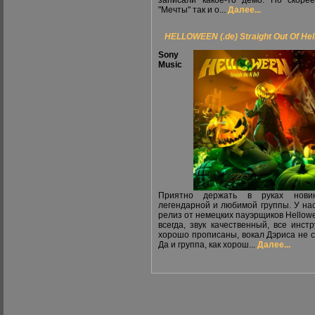
записали какое-то демо. Но скорее
"Мечты" так и о...
Далее...
HELLOWEEN (.de) Straight Out Of Hel
Sony
Music
Приятно держать в руках нови
легендарной и любимой группы. У на
релиз от немецких пауэрщиков Hellowe
всегда, звук качественный, все инст
хорошо прописаны, вокал Дэриса не с
Да и группа, как хорош...
Далее...