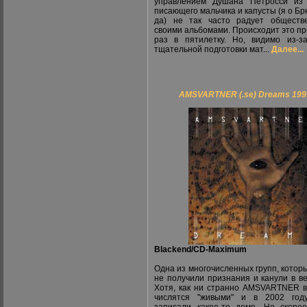
управлением Душана Петросси из 
писающего мальчика и капусты (я о Бр
да) не так часто радует обществ
своими альбомами. Происходит это п
раз в пятилетку. Но, видимо из-з
тщательной подготовки мат...
Далее...
AMSVARTNER (.se) Dreams 199
Blackend/CD-Maximum
Одна из многочисленных групп, которы
не получили признания и канули в ве
Хотя, как ни странно AMSVARTNER 
числятся "живыми" и в 2002 год