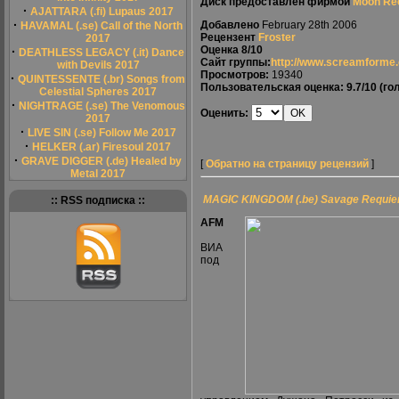
Диск предоставлен фирмой
Moon Re
·
AJATTARA (.fi) Lupaus 2017
·
Добавлено
February 28th 2006
HAVAMAL (.se) Call of the North
Рецензент
Froster
2017
Оценка
8/10
·
DEATHLESS LEGACY (.it) Dance
Сайт группы:
http://www.screamforme
with Devils 2017
Просмотров:
19340
·
QUINTESSENTE (.br) Songs from
Пользовательская оценка:
9.7/10
(гол
Celestial Spheres 2017
·
NIGHTRAGE (.se) The Venomous
Оценить:
2017
·
LIVE SIN (.se) Follow Me 2017
·
HELKER (.ar) Firesoul 2017
·
GRAVE DIGGER (.de) Healed by
[
Обратно на страницу рецензий
]
Metal 2017
MAGIC KINGDOM (.be) Savage Requie
:: RSS подписка ::
AFM
ВИА
под